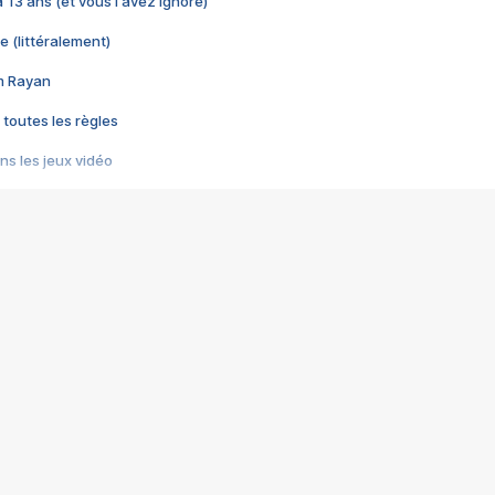
 a 13 ans (et vous l'avez ignoré)
e (littéralement)
im Rayan
 toutes les règles
s les jeux vidéo
us choquant de Rockstar ? - Le scandale BULLY
e plus moche de Steam
du RÊVE tourne au CAUCHEMAR
pendant 8 heures
it… à tort
umiliés par un jeu vidéo
ire - Final Fantasy 8
ti un empire - Age of Empires