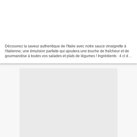
Découvrez la saveur authentique de l'Italie avec notre sauce vinaigrette à
l'italienne, une émulsion parfaite qui ajoutera une touche de fraîcheur et de
gourmandise à toutes vos salades et plats de légumes ! Ingrédients : 4 cl de
vinaigre de vin rouge,...