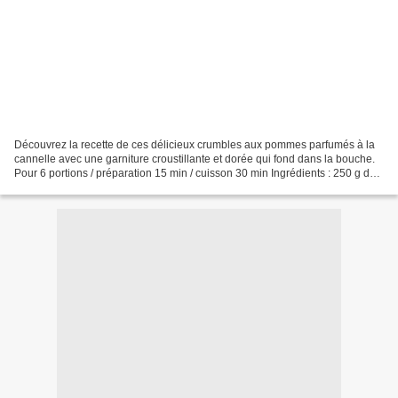
Découvrez la recette de ces délicieux crumbles aux pommes parfumés à la
cannelle avec une garniture croustillante et dorée qui fond dans la bouche.
Pour 6 portions / préparation 15 min / cuisson 30 min Ingrédients : 250 g de
farine 100 g de sucre à la...