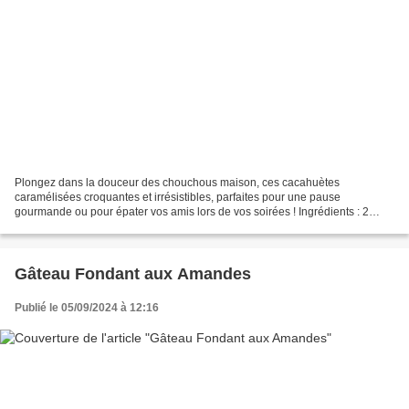
Plongez dans la douceur des chouchous maison, ces cacahuètes
caramélisées croquantes et irrésistibles, parfaites pour une pause
gourmande ou pour épater vos amis lors de vos soirées ! Ingrédients : 2
verres de cacahuètes 1 verre de sucre 1 verre d'eau...
Gâteau Fondant aux Amandes
Publié le 05/09/2024 à 12:16