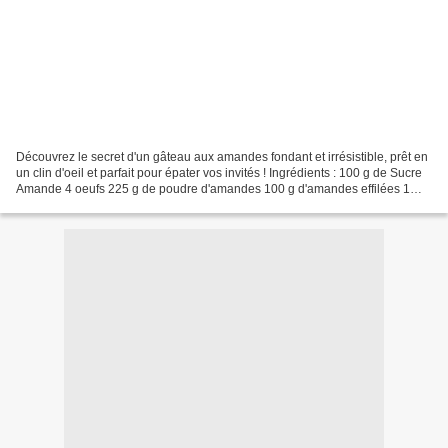
Découvrez le secret d'un gâteau aux amandes fondant et irrésistible, prêt en
un clin d'oeil et parfait pour épater vos invités ! Ingrédients : 100 g de Sucre
Amande 4 oeufs 225 g de poudre d'amandes 100 g d'amandes effilées 1
pincée de sel Etapes de la...